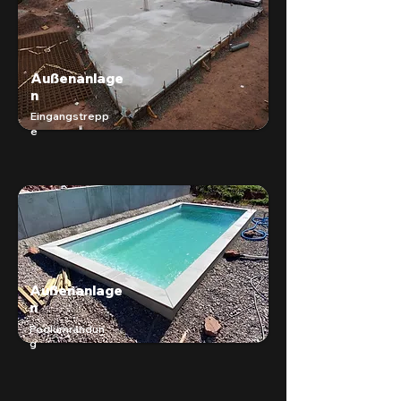
Außenanlage
n
Eingangstrepp
e
Außenanlage
n
Poolumrandun
g