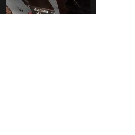
Tiefbau
Kellerabdichtung
Außenanlagen
Weg aus Sandsteinen
ERZÄHLEN SIE UNS VON IHREM