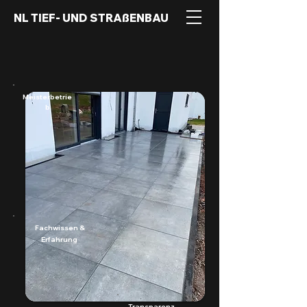
NL TIEF- UND STRAßENBAU
Meisterbetrie
b
Fachwissen &
Erfahrung
Transparenz