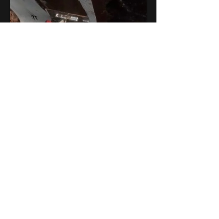
Tiefbau
Kellerabdichtung
Außenanlagen
Weg aus Sandsteinen
ERZÄHLEN SIE UNS VON IHREM