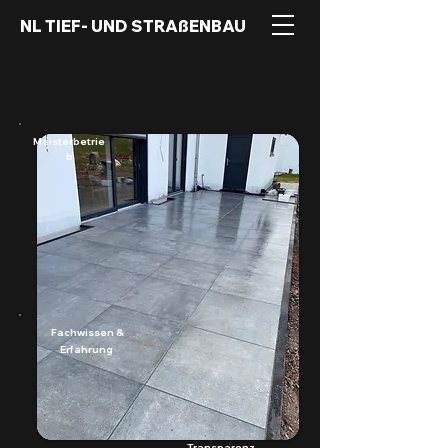
NL TIEF- UND STRAßENBAU
Meisterbetrie
b
Fachwissen &
Erfahrung
Transparenz