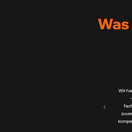
Was 
Wir ha
fac
zuver
kompet