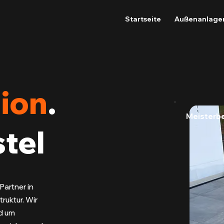
Startseite
Außenanlage
ion
.
Meisterbe
stel
Partner in
truktur. Wir
nd um