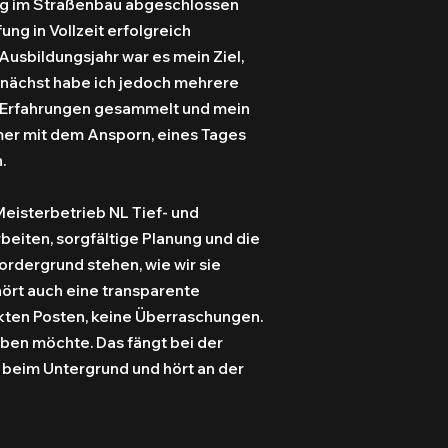
ng im Straßenbau abgeschlossen
ng in Vollzeit erfolgreich
usbildungsjahr war es mein Ziel,
unächst habe ich jedoch mehrere
, Erfahrungen gesammelt und mein
mer mit dem Ansporn, eines Tages
.
eisterbetrieb NL Tief- und
eiten, sorgfältige Planung und die
rdergrund stehen, wie wir sie
ört auch eine transparente
kten Posten, keine Überraschungen.
haben möchte. Das fängt bei der
 beim Untergrund und hört an der