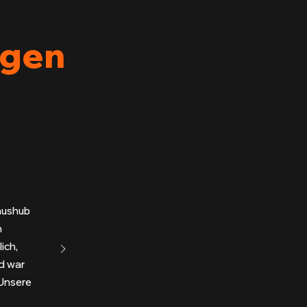
agen
daushub
n
ich,
ld war
Unsere