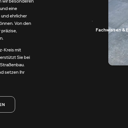
n wir besonderen
 und eine
und ehrlicher
können. Von den
Fachwissen & 
 präzise,
n.
z-Kreis mit
erstützt Sie bei
 Straßenbau.
nd setzen Ihr
EN