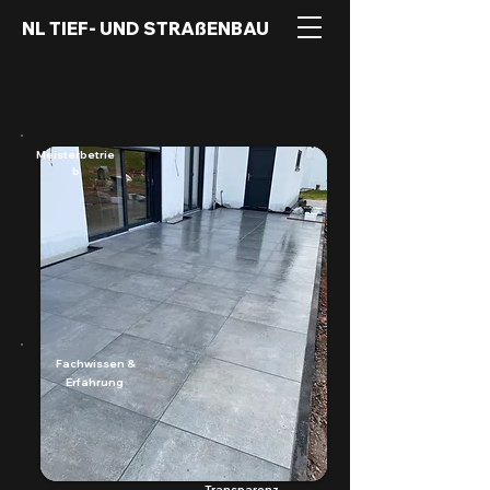
NL TIEF- UND STRAßENBAU
Meisterbetrie
b
Fachwissen &
Erfahrung
Transparenz