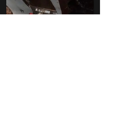
Tiefbau
Kellerabdichtung
Außenanlagen
Weg aus Sandsteinen
ERZÄHLEN SIE UNS VON IHREM