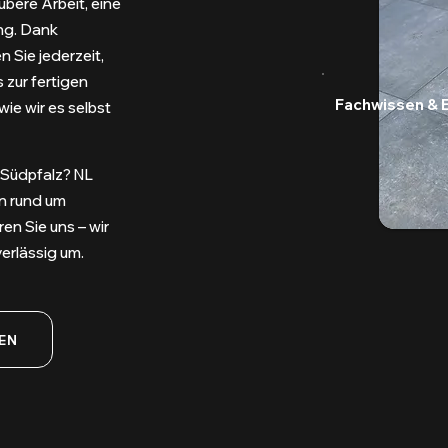
bere Arbeit, eine
ng. Dank
 Sie jederzeit,
 zur fertigen
Fachwissen & 
wie wir es selbst
r Südpfalz? NL
en rund um
n Sie uns – wir
erlässig um.
EN