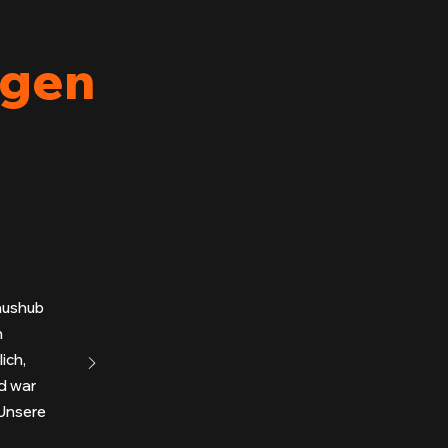
agen
daushub
n
ich,
ld war
Unsere