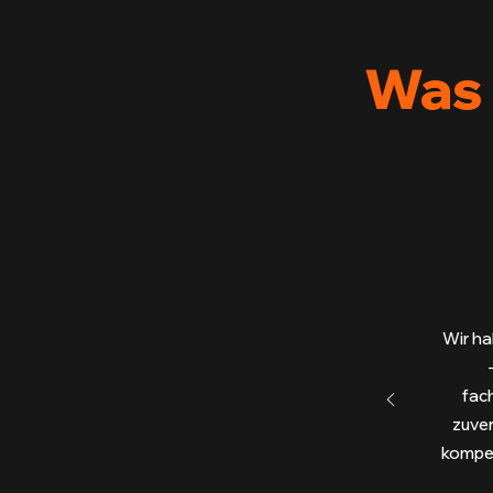
Was 
Wir ha
fac
zuver
kompet