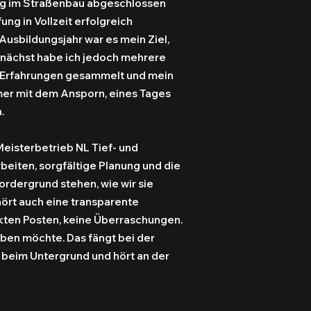
ng im Straßenbau abgeschlossen
ng in Vollzeit erfolgreich
usbildungsjahr war es mein Ziel,
unächst habe ich jedoch mehrere
, Erfahrungen gesammelt und mein
mer mit dem Ansporn, eines Tages
.
eisterbetrieb NL Tief- und
eiten, sorgfältige Planung und die
rdergrund stehen, wie wir sie
ört auch eine transparente
kten Posten, keine Überraschungen.
haben möchte. Das fängt bei der
 beim Untergrund und hört an der