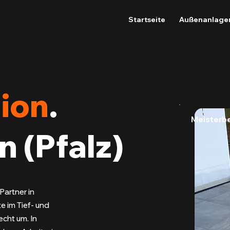
Startseite
Außenanlage
ion
.
Meisterbe
n (Pfalz)
Partner in
e im Tief- und
cht um. In