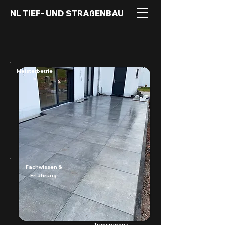
NL TIEF- UND STRAßENBAU
Meisterbetrie
b
Fachwissen &
Erfahrung
Transparenz