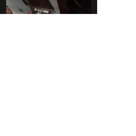
Tiefbau
Kellerabdichtung
Außenanlagen
Weg aus Sandsteinen
ERZÄHLEN SIE UNS VON IHREM