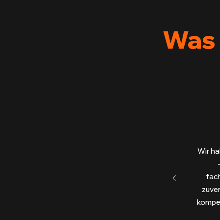
Was 
Wir ha
fac
zuver
kompet