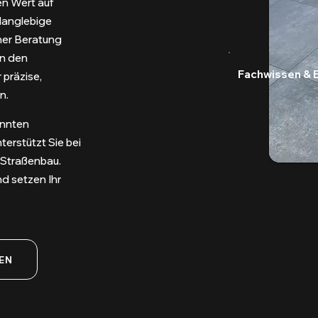
en Wert auf
 langlebige
her Beratung
on den
Fachwissen & 
 präzise,
n.
annten
erstützt Sie bei
 Straßenbau.
nd setzen Ihr
EN