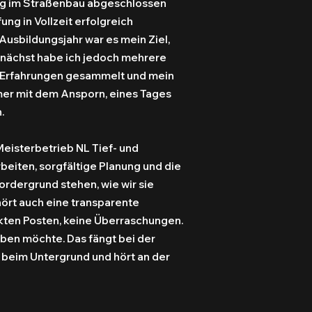
ng im Straßenbau abgeschlossen
ng in Vollzeit erfolgreich
usbildungsjahr war es mein Ziel,
unächst habe ich jedoch mehrere
, Erfahrungen gesammelt und mein
mer mit dem Ansporn, eines Tages
.
eisterbetrieb NL Tief- und
eiten, sorgfältige Planung und die
rdergrund stehen, wie wir sie
ört auch eine transparente
kten Posten, keine Überraschungen.
haben möchte. Das fängt bei der
 beim Untergrund und hört an der