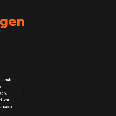
agen
daushub
n
ich,
ld war
Unsere