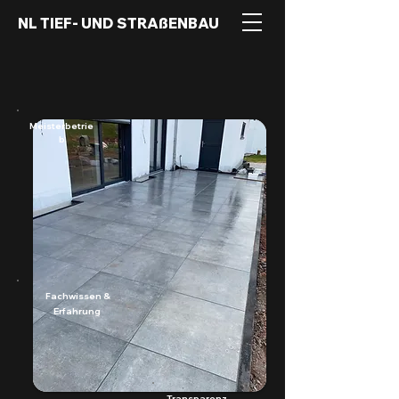
NL TIEF- UND STRAßENBAU
Meisterbetrie
b
Fachwissen &
Erfahrung
Transparenz