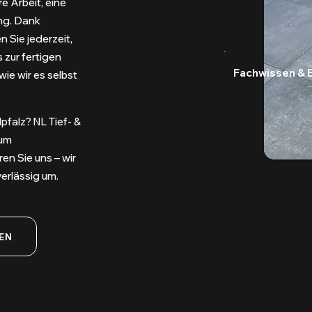
e Arbeit, eine
ng. Dank
 Sie jederzeit,
 zur fertigen
Fachwissen & 
wie wir es selbst
pfalz? NL Tief- &
 um
n Sie uns – wir
erlässig um.
EN